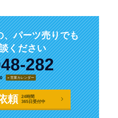
の、
パーツ売りでも
談ください
948-282
0
営業カレンダー
依頼
24時間
365日受付中