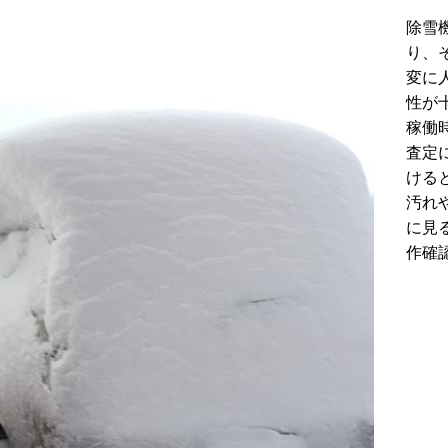
除雪
り、
変に
性が
稼働
査定
ける
汚れ
に見
作確