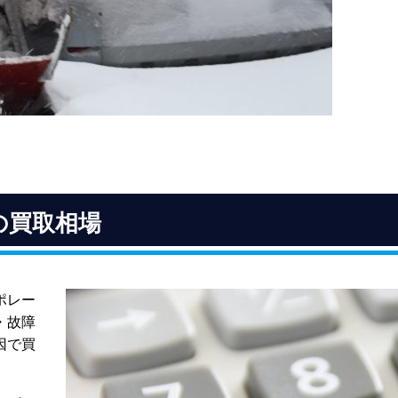
の買取相場
ポレー
・故障
因で買