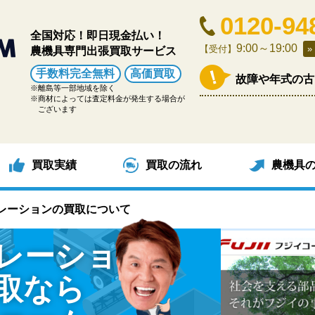
0120-94
全国対応！即日現金払い！
9:00～19:00
【受付】
農機具専門出張買取サービス
手数料完全無料
高価買取
故障や年式の古
離島等一部地域を除く
商材によっては査定料金が発生する場合が
ございます
買取実績
買取の流れ
農機具
レーションの買取について
レーション
取なら