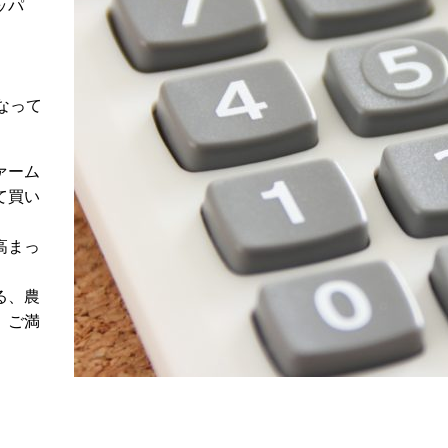
ッパ
となって
ァーム
て買い
高まっ
る、農
。ご満