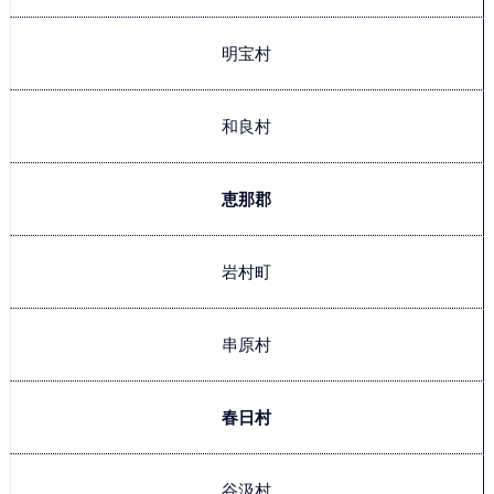
明宝村
和良村
恵那郡
岩村町
串原村
春日村
谷汲村