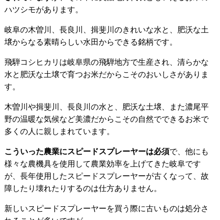
ハツシモがあります。
岐阜の木曽川、長良川、揖斐川のきれいな水と、肥沃な土
壌からなる素晴らしい水田からできる銘柄です。
飛騨コシヒカリは岐阜県の飛騨地方で生産され、清らかな
水と肥沃な土壌で育つお米だからこそのおいしさがありま
す。
木曽川や揖斐川、長良川の水と、肥沃な土壌、また濃尾平
野の温暖な気候など美濃だからこその自然でできるお米で
多くの人に親しまれています。
こういった農業にスピードスプレーヤーは必須
で、他にも
様々な農機具を使用して農業効率を上げてきた岐阜です
が、長年使用したスピードスプレーヤーが古くなって、故
障したり壊れたりするのは仕方ありません。
新しいスピードスプレーヤーを買う際に古いものは処分さ