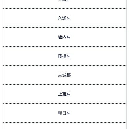
久瀬村
坂内村
藤橋村
吉城郡
上宝村
朝日村