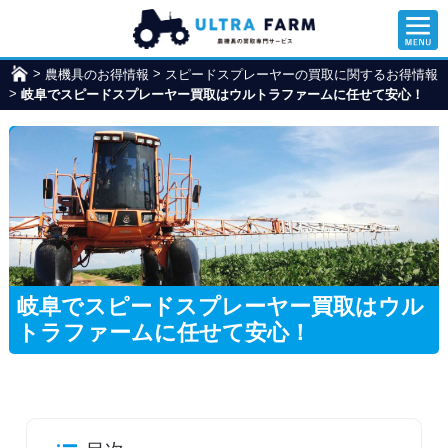
>
>
農機具のお得情報
ウ
スピードスプレーヤーの買取に関するお得情報
>
岐阜でスピードスプレーヤー買取はウルトラファームに任せて安心！
ル
ト
ラ
フ
ァ
ー
ム
岐阜でスピードスプレーヤー買取はウル
トラファームに任せて安心！