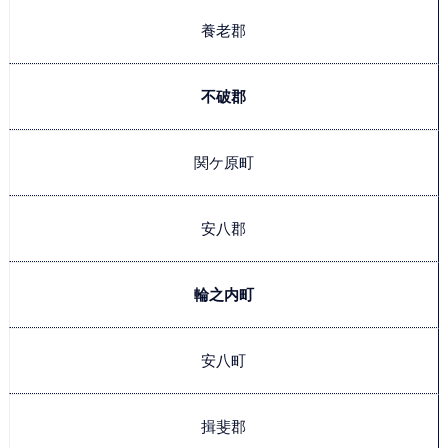
養老郡
不破郡
関ケ原町
安八郡
輪之内町
安八町
揖斐郡