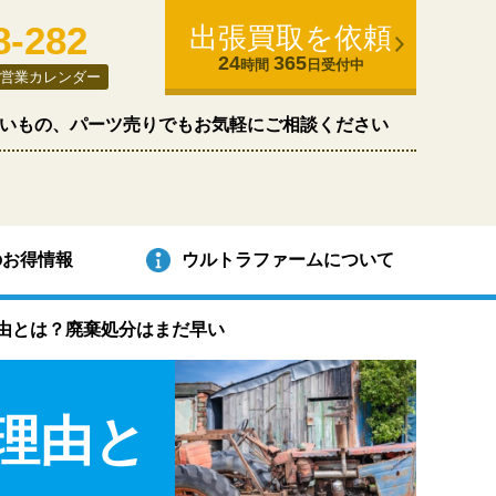
8-282
出張買取を依頼
24
365
時間
日受付中
営業カレンダー
いもの、パーツ売りでもお気軽にご相談ください
のお得情報
ウルトラファームについて
由とは？廃棄処分はまだ早い
理由と