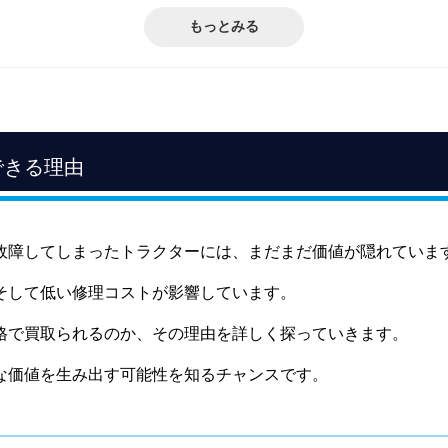
キ
もっとみる
マヒンドラ
ターを高価買取してもらうためのコツ
的なメンテナンス
履歴の整理
ズン前の買取
できる理由
ター買取の注意点
ジンをかける
をする
故障してしまったトラクターには、まだまだ価値が隠れていま
場所を整える
いトラクターならウルトラファームにご相談ください
そして低い修理コストが影響しています。
格で買取られるのか、その理由を詳しく探っていきます。
な価値を生み出す可能性を知るチャンスです。