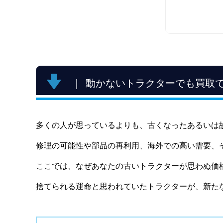
イセ
三菱
トラク
継続
使用
シー
動かないトラクターでも買取
トラク
エン
掃除
多くの人が思っているよりも、古くなったあるいは
保管
動かな
修理の可能性や部品の再利用、海外での高い需要、
ここでは、なぜあなたの古いトラクターが思わぬ価
捨てられる運命と思われていたトラクターが、新た