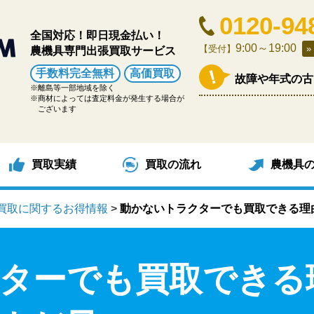
0120-94
全国対応！即日現金払い！
9:00～19:00
【受付】
農機具専門出張買取サービス
手数料完全無料
高価買取
故障や年式の古
離島等一部地域を除く
商材によっては査定料金が発生する場合が
ございます
買取実績
買取の流れ
農機具
買取に関するお得情報
>
動かないトラクターでも買取できる理
ターでも買取できる