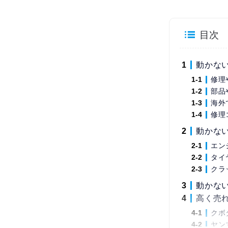
目次
動かな
修理
部品
海外
修理
動かな
エン
タイ
クラ
動かな
高く売
クボ
ヤン