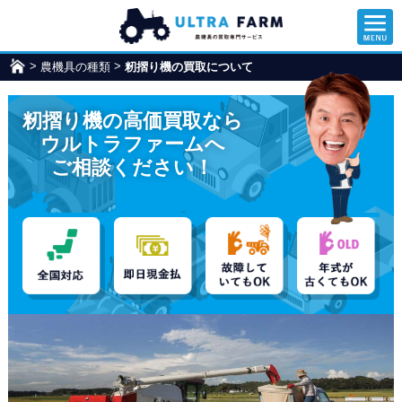
>
>
農機具の種類
ウ
籾摺り機の買取について
ル
ト
籾摺り機の高価買取なら
ラ
フ
ウルトラファームへ
ァ
ご相談ください！
ー
ム