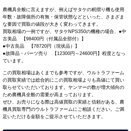
農機具全般に言えますが、例えばサタケの籾摺り機も使用
年数・故障個所の有無・保管状態などといった、さまざま
な要因で買取の値段が大きく変わってきます。
買取相場の一例ですが、サタケNPS350の機種の場合、●中
古美品 【98400円（付属品全部付）】
●中古良品 【78720円（現状品）】
●故障品・パーツ売り 【12300円～24600円】程度となっ
ています。
この買取相場はあくまでも参考ですが、ウルトラファーム
の買取実績では総合的にこの買取相場よりも高値にて買い
取らせていただいております。ヤンマーの数が増大傾向の
ため農機具全般の需要が高まっております。
ぜひ、お売りになる際は高値買取の実績と信頼がある、農
機具買取専門のウルトラファームにご相談ください。ご満
足いただける金額をご提示させていただきます。