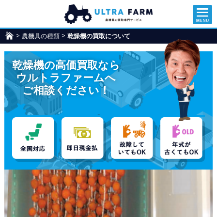
>
>
農機具の種類
ウ
乾燥機の買取について
ル
ト
乾燥機の高価買取なら
ラ
フ
ウルトラファームへ
ァ
ご相談ください！
ー
ム