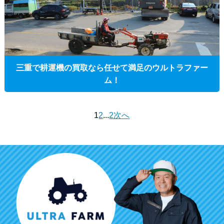
三重で耕運機の買取なら任せて満足のウルトラファー
ム！
1
2
...
2
次へ