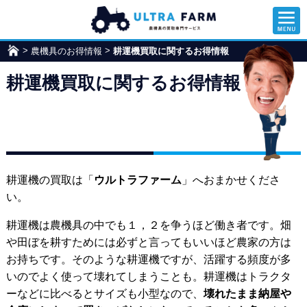
>
>
農機具のお得情報
ウ
耕運機買取に関するお得情報
ル
耕運機買取に関するお得情報
ト
ラ
フ
ァ
ー
ム
耕運機の買取は「
ウルトラファーム
」へおまかせくださ
い。
耕運機は農機具の中でも１，２を争うほど働き者です。畑
や田ぼを耕すためには必ずと言ってもいいほど農家の方は
お持ちです。そのような耕運機ですが、活躍する頻度が多
いのでよく使って壊れてしまうことも。耕運機はトラクタ
ーなどに比べるとサイズも小型なので、
壊れたまま納屋や