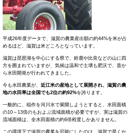
平成26年度データで、滋賀の農業産出額の約44%を米が占
めるほど、滋賀は米どころとなっています。
滋賀は琵琶湖を中心にする県で、鈴鹿や比良などの山に四
方を囲まれていますが、気候は温和で土壌も肥沃で、昔か
ら水田開発が行われてきました。
今も水田農業が、
近江米の産地として展開され、滋賀の農
地の水田率は全国でも2位の約92%
を誇ります。
一般的に、稲作を河川水で展開しようとすると、水田面積
の10～13倍のもおよぶ流域面積が必要ですが、実は滋賀の
流域面積は、全水田面積の約6倍程度しかありません。
この環境下で滋賀の農業を可能にしたのは、滋賀で早くか