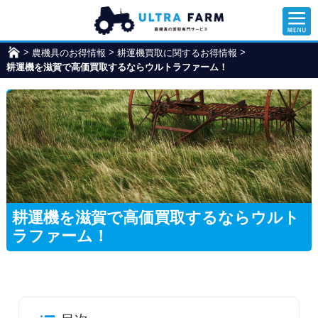
>
>
>
農機具のお得情報
ウ
耕運機買取に関するお得情報
耕運機を滋賀で高価買取するならウルトラファーム！
ル
ト
ラ
フ
ァ
ー
ム
耕運機を滋賀で高価買取するならウルト
ラファーム！