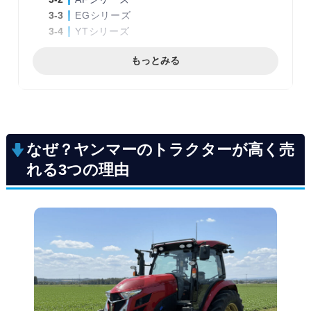
EGシリーズ
YTシリーズ
査定額が20%変わる！？ヤンマートラクタ
もっとみる
ーを最高額で売る5つのコツ
エンジン始動・動作の状況を把握する
外装・タイヤの汚れを落とす
アタッチメントがあればセットにする
型式・年式・稼働時間を確認する
なぜ？ヤンマーのトラクターが高く売
売り時を見極める
れる3つの理由
トラクター買取業者の選び方と3つのチェ
ックポイント
農機具専門の買取業者かどうか
ヤンマーの買取実績がどれだけあるか
国内外の再販ルートを多数確保している
ヤンマートラクター買取の流れ
ステップ 1：査定の申し込み
ステップ 2：予約日に出張査定