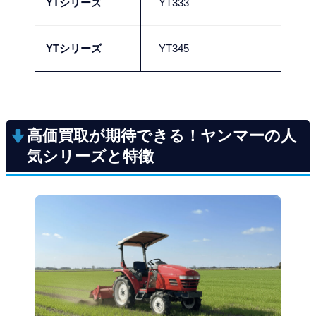
YTシリーズ
YT333
10
YTシリーズ
YT345
30
高価買取が期待できる！ヤンマーの人
気シリーズと特徴