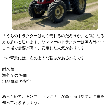
ステップ 3：買取の契約
ステップ 4：現金の受け取り
ヤンマーのトラクター買取に関する質問
30年以上前の古いモデルでも値段はつきま
すか？
故障してエンジンがかからなくても買取で
「うちのトラクターは高く売れるのだろうか」と気になる
きますか？
方も多いと思います。ヤンマーのトラクターは国内外の中
ディーラーの下取りと買取専門業者、どち
古市場で需要が高く、安定した人気があります。
らがお得ですか？
査定後にキャンセルはできますか？
その背景には、次のような強みがあるからです。
まとめ：ヤンマーのトラクター買取ならウ
耐久性
ルトラファームへ
海外での評価
部品供給の安定
あらためて、ヤンマートラクターが高く売りやすい理由を
知っておきましょう。