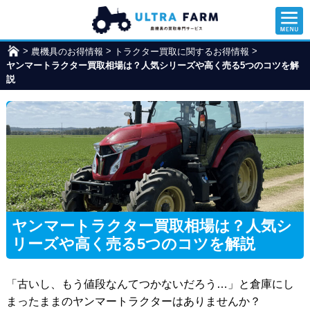
>
>
>
農機具のお得情報
ウ
トラクター買取に関するお得情報
ヤンマートラクター買取相場は？人気シリーズや高く売る5つのコツを解
ル
説
ト
ラ
フ
ァ
ー
ム
ヤンマートラクター買取相場は？人気シ
リーズや高く売る5つのコツを解説
「古いし、もう値段なんてつかないだろう…」と倉庫にし
まったままのヤンマートラクターはありませんか？