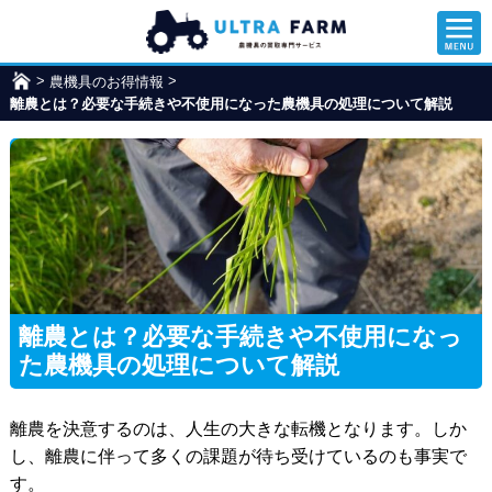
>
>
農機具のお得情報
ウ
離農とは？必要な手続きや不使用になった農機具の処理について解説
ル
ト
ラ
フ
ァ
ー
ム
離農とは？必要な手続きや不使用になっ
た農機具の処理について解説
離農を決意するのは、人生の大きな転機となります。しか
し、離農に伴って多くの課題が待ち受けているのも事実で
す。