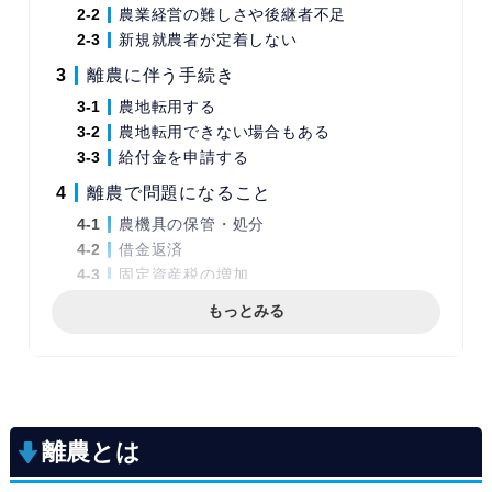
農業経営の難しさや後継者不足
新規就農者が定着しない
離農に伴う手続き
農地転用する
農地転用できない場合もある
給付金を申請する
離農で問題になること
農機具の保管・処分
借金返済
固定資産税の増加
離農で不使用になった農機具の処分
もっとみる
買取業者に売る
不用品回収業者で処分する
農協に売る
離農後の農機具は買取がおすすめ
離農とは