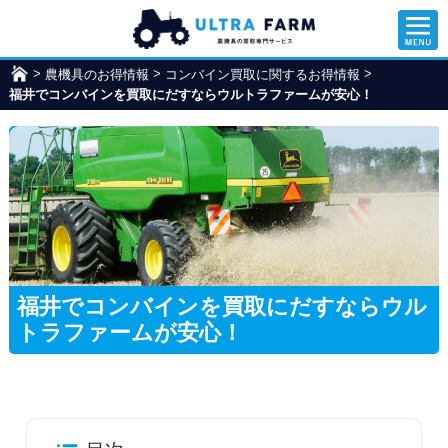
>
>
>
農機具のお得情報
ウ
コンバイン買取に関するお得情報
福井でコンバインを買取にだすならウルトラファームが安心！
ル
ト
ラ
フ
ァ
ー
ム
福井でコンバインを買取にだすならウル
トラファームが安心！