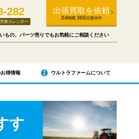
8-282
出張買取を依頼
24
365
時間
日受付中
営業カレンダー
いもの、パーツ売りでもお気軽にご相談ください
のお得情報
ウルトラファームについて
すす