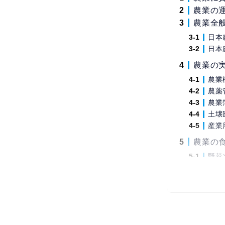
農業の
農業全
日本
日本
農業の
農業
農薬
農業
土壌
産業
農業の
野菜
野菜
食育
まとめ