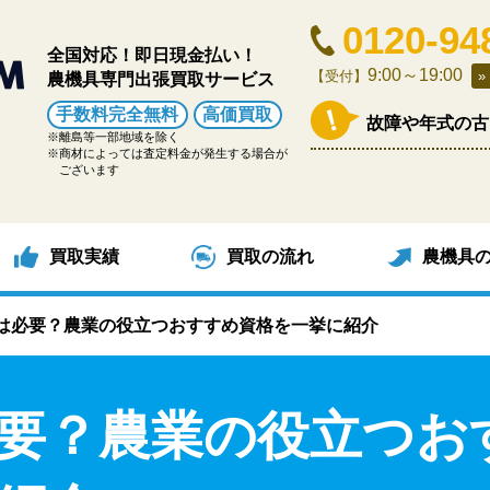
0120-94
全国対応！即日現金払い！
9:00～19:00
【受付】
農機具専門出張買取サービス
手数料完全無料
高価買取
故障や年式の古
離島等一部地域を除く
商材によっては査定料金が発生する場合が
ございます
買取実績
買取の流れ
農機具
は必要？農業の役立つおすすめ資格を一挙に紹介
要？農業の役立つお