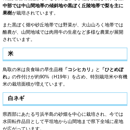
中部では中山間地帯の傾斜地や黒ぼく丘陵地帯で梨を主に
果樹
が栽培されています。
また黒ぼく畑や砂丘地帯では野菜が、大山山ろく地帯では
酪農が、山間地域では肉用牛の生産など多様な農業が展開
されています。
米
鳥取の米は良食味の早生品種
「コシヒカリ」
と
「ひとめぼ
れ」
の作付けが約90%（H19年）を占め、特別栽培米や有機
米の栽培面積が増えています。
白ネギ
県西部にあたる弓浜半島の砂畑を中心に栽培され、今では
水田転作品目として平坦地から山間地まで県下全域に産地
が広がっています。