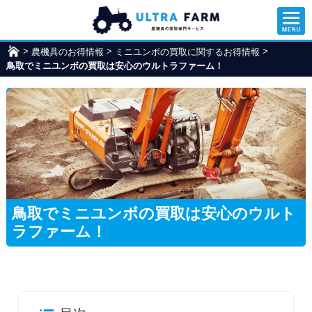
>
>
>
農機具のお得情報
ウ
ミニユンボの買取に関するお得情報
鳥取でミニユンボの買取は安心のウルトラファーム！
ル
ト
ラ
フ
ァ
ー
ム
鳥取でミニユンボの買取は安心のウルト
ラファーム！