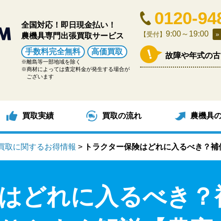
0120-94
全国対応！即日現金払い！
9:00～19:00
【受付】
農機具専門出張買取サービス
手数料完全無料
高価買取
故障や年式の古
離島等一部地域を除く
商材によっては査定料金が発生する場合が
ございます
買取実績
買取の流れ
農機具
買取に関するお得情報
>
トラクター保険はどれに入るべき？補
はどれに入るべき？