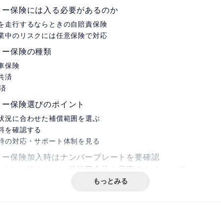
ター保険には入る必要があるのか
を走行するならときの自賠責保険
業中のリスクには任意保険で対応
ター保険の種類
車保険
共済
共済
ター保険選びのポイント
状況に合わせた補償範囲を選ぶ
料を確認する
時の対応・サポート体制を見る
ター保険加入時はナンバープレートを要確認
含めたトラクターの維持費全体を見直すタイミング
もっとみる
クターにかかる年間の維持費
化による修理費増大と保険料の関係
替えを検討すべき判断基準