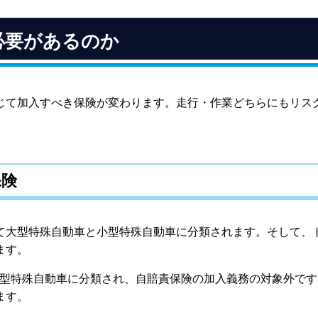
ラクターは処分や買取を検討する
べく廃棄処分より買取を
必要があるのか
買取が期待できる条件
じて加入すべき保険が変わります。走行・作業どちらにもリス
保険
て大型特殊自動車と小型特殊自動車に分類されます。そして、
ます。
小型特殊自動車に分類され、自賠責保険の加入義務の対象外です
ます。