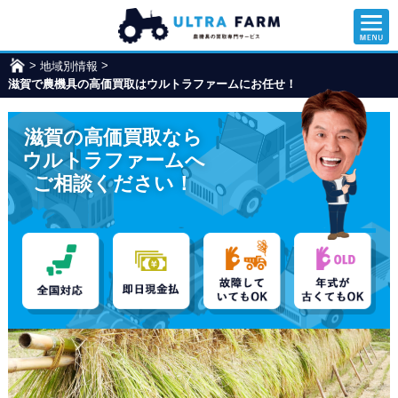
>
>
地域別情報
ウ
滋賀で農機具の高価買取はウルトラファームにお任せ！
ル
ト
ラ
滋賀の高価買取なら
フ
ァ
ウルトラファームへ
ー
ご相談ください！
ム