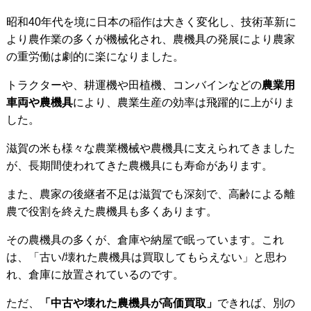
昭和40年代を境に日本の稲作は大きく変化し、技術革新に
より農作業の多くが機械化され、農機具の発展により農家
の重労働は劇的に楽になりました。
トラクターや、耕運機や田植機、コンバインなどの
農業用
車両や農機具
により、農業生産の効率は飛躍的に上がりま
した。
滋賀の米も様々な農業機械や農機具に支えられてきました
が、長期間使われてきた農機具にも寿命があります。
また、農家の後継者不足は滋賀でも深刻で、高齢による離
農で役割を終えた農機具も多くあります。
その農機具の多くが、倉庫や納屋で眠っています。これ
は、「古い/壊れた農機具は買取してもらえない」と思わ
れ、倉庫に放置されているのです。
ただ、
「中古や壊れた農機具が高価買取」
できれば、別の