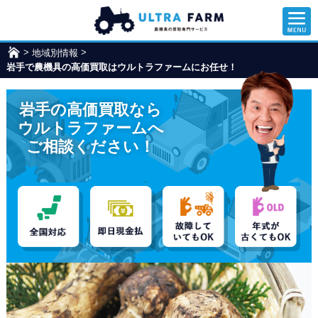
>
>
地域別情報
ウ
岩手で農機具の高価買取はウルトラファームにお任せ！
ル
ト
ラ
岩手の高価買取なら
フ
ァ
ウルトラファームへ
ー
ご相談ください！
ム