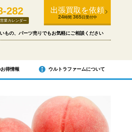
8-282
出張買取を依頼
24
365
時間
日受付中
営業カレンダー
いもの、パーツ売りでもお気軽にご相談ください
のお得情報
ウルトラファームについて