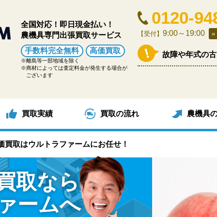
0120-94
全国対応！即日現金払い！
9:00～19:00
【受付】
農機具専門出張買取サービス
手数料完全無料
高価買取
故障や年式の古
離島等一部地域を除く
商材によっては査定料金が発生する場合が
ございます
買取実績
買取の流れ
農機具
価買取はウルトラファームにお任せ！
買取なら
ァームへ