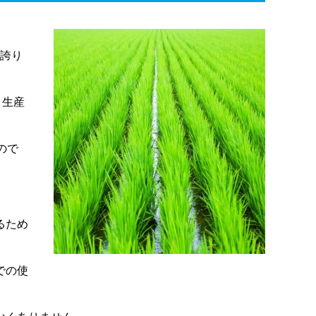
を誇り
う生産
ので
るため
での使