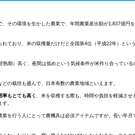
、その環境を生かした農業で、年間農業産出額が1,837億円
れており、米の収穫量だけだと全国第4位（平成22年）とい
ら登熟期）高く、夜間は低めという気候条件が米作り合っている
などの栽培も盛んで、日本有数の農業地域といえます。
用率もとても高く
、米を収穫する際も、時間や負担を軽減させ
ます。
農業を行う人にとって農機具は必須アイテムですが、長い年月